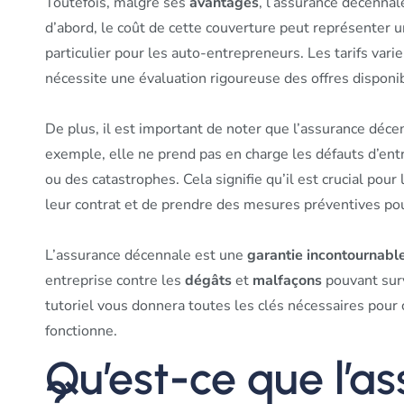
Toutefois, malgré ses
avantages
, l’assurance décenna
d’abord, le coût de cette couverture peut représenter 
particulier pour les auto-entrepreneurs. Les tarifs varien
nécessite une évaluation rigoureuse des offres disponi
De plus, il est important de noter que l’assurance déc
exemple, elle ne prend pas en charge les défauts d’e
ou des catastrophes. Cela signifie qu’il est crucial po
leur contrat et de prendre des mesures préventives po
L’assurance décennale est une
garantie incontournabl
entreprise contre les
dégâts
et
malfaçons
pouvant surv
tutoriel vous donnera toutes les clés nécessaires pou
fonctionne.
Qu’est-ce que l’a
?