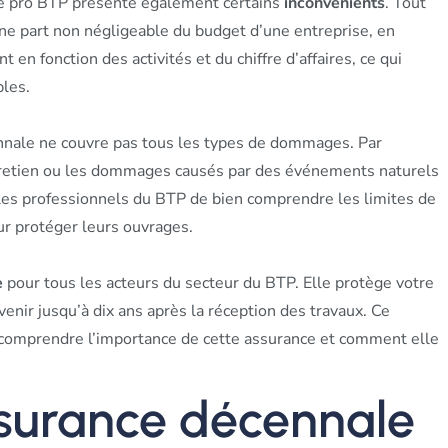
le pro BTP présente également certains
inconvénients
. Tout
une part non négligeable du budget d’une entreprise, en
t en fonction des activités et du chiffre d’affaires, ce qui
bles.
ennale ne couvre pas tous les types de dommages. Par
ntretien ou les dommages causés par des événements naturels
ur les professionnels du BTP de bien comprendre les limites de
ur protéger leurs ouvrages.
e
pour tous les acteurs du secteur du BTP. Elle protège votre
enir jusqu’à dix ans après la réception des travaux. Ce
r comprendre l’importance de cette assurance et comment elle
ssurance décennale